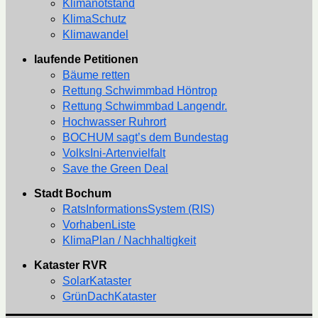
Klimanotstand
KlimaSchutz
Klimawandel
laufende Petitionen
Bäume retten
Rettung Schwimmbad Höntrop
Rettung Schwimmbad Langendr.
Hochwasser Ruhrort
BOCHUM sagt’s dem Bundestag
VolksIni-Artenvielfalt
Save the Green Deal
Stadt Bochum
RatsInformationsSystem (RIS)
VorhabenListe
KlimaPlan / Nachhaltigkeit
Kataster RVR
SolarKataster
GrünDachKataster