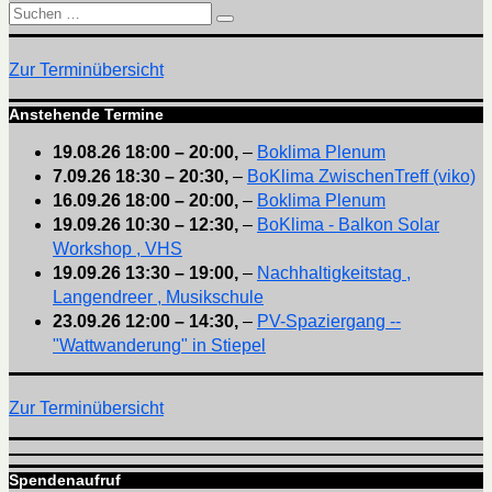
Suchen
Suchen
nach:
Zur Terminübersicht
Anstehende Termine
19.08.26
18:00
–
20:00
,
–
Boklima Plenum
7.09.26
18:30
–
20:30
,
–
BoKlima ZwischenTreff (viko)
16.09.26
18:00
–
20:00
,
–
Boklima Plenum
19.09.26
10:30
–
12:30
,
–
BoKlima - Balkon Solar
Workshop , VHS
19.09.26
13:30
–
19:00
,
–
Nachhaltigkeitstag ,
Langendreer , Musikschule
23.09.26
12:00
–
14:30
,
–
PV-Spaziergang --
"Wattwanderung" in Stiepel
Zur Terminübersicht
Spendenaufruf