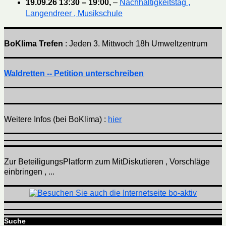
19.09.26
13:30
–
19:00
,
–
Nachhaltigkeitstag ,
Langendreer , Musikschule
BoKlima Trefen
: Jeden 3. Mittwoch 18h Umweltzentrum
Waldretten -- Petition unterschreiben
Weitere Infos (bei BoKlima) :
hier
Zur BeteiligungsPlatform zum MitDiskutieren , Vorschläge
einbringen , ...
Suche