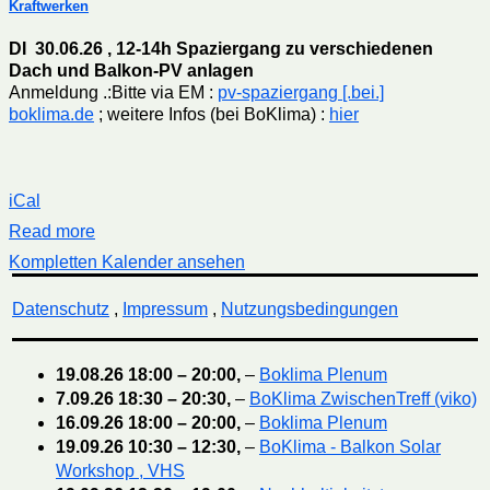
Kraftwerken
DI 30.06.26 , 12-14h Spaziergang zu verschiedenen
Dach und Balkon-PV anlagen
Anmeldung .:Bitte via EM :
pv-spaziergang [.bei.]
boklima.de
; weitere Infos (bei BoKlima) :
hier
iCal
Read more
Kompletten Kalender ansehen
Datenschutz
,
Impressum
,
Nutzungsbedingungen
19.08.26
18:00
–
20:00
,
–
Boklima Plenum
7.09.26
18:30
–
20:30
,
–
BoKlima ZwischenTreff (viko)
16.09.26
18:00
–
20:00
,
–
Boklima Plenum
19.09.26
10:30
–
12:30
,
–
BoKlima - Balkon Solar
Workshop , VHS