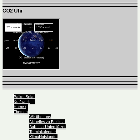
CO2 Uhr
BalkonSolar
Kraftwerk
Home /
Themen
Wir über uns
Aktuelles zu Boklima
BoKlima-Unterstützer
Terminkalender
KlimaNotstands-