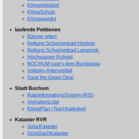
Klimanotstand
KlimaSchutz
Klimawandel
laufende Petitionen
Bäume retten
Rettung Schwimmbad Höntrop
Rettung Schwimmbad Langendr.
Hochwasser Ruhrort
BOCHUM sagt’s dem Bundestag
VolksIni-Artenvielfalt
Save the Green Deal
Stadt Bochum
RatsInformationsSystem (RIS)
VorhabenListe
KlimaPlan / Nachhaltigkeit
Kataster RVR
SolarKataster
GrünDachKataster