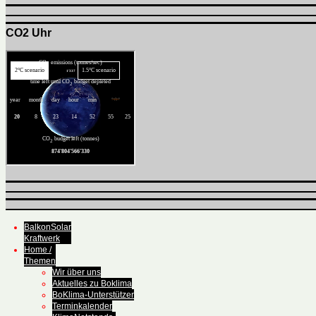
CO2 Uhr
BalkonSolar
Kraftwerk
Home /
Themen
Wir über uns
Aktuelles zu Boklima
BoKlima-Unterstützer
Terminkalender