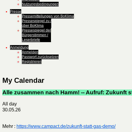
Nutzungsbedingungen
Presse
Pressemitteilungen von BoKlima
Pressespiegel zu /
über BoKlima
Pressespiegel der
Bürgerstimmen /
Leserbriefe
Anmeldung
Anmelden
Passwort zurücksetzen
Registrieren
My Calendar
Alle zusammen nach Hamm! -- Aufruf: Zukunft s
All day
30.05.26
Mehr :
https://www.campact.de/zukunft-statt-gas-demo/