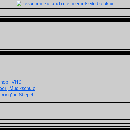
shop , VHS
eer , Musikschule
rung" in Stiepel