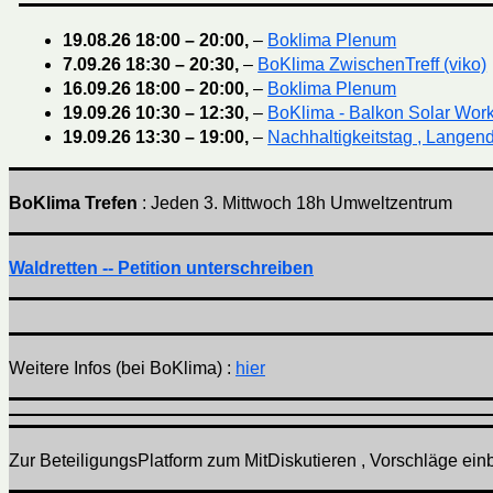
19.08.26
18:00
–
20:00
,
–
Boklima Plenum
7.09.26
18:30
–
20:30
,
–
BoKlima ZwischenTreff (viko)
16.09.26
18:00
–
20:00
,
–
Boklima Plenum
19.09.26
10:30
–
12:30
,
–
BoKlima - Balkon Solar Wor
19.09.26
13:30
–
19:00
,
–
Nachhaltigkeitstag , Langend
BoKlima Trefen
: Jeden 3. Mittwoch 18h Umweltzentrum
Waldretten -- Petition unterschreiben
Weitere Infos (bei BoKlima) :
hier
Zur BeteiligungsPlatform zum MitDiskutieren , Vorschläge einbr