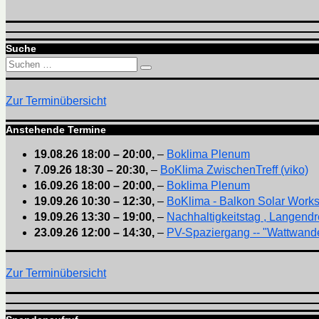
Suche
Suchen
Suchen
nach:
Zur Terminübersicht
Anstehende Termine
19.08.26
18:00
–
20:00
,
–
Boklima Plenum
7.09.26
18:30
–
20:30
,
–
BoKlima ZwischenTreff (viko)
16.09.26
18:00
–
20:00
,
–
Boklima Plenum
19.09.26
10:30
–
12:30
,
–
BoKlima - Balkon Solar Work
19.09.26
13:30
–
19:00
,
–
Nachhaltigkeitstag , Langendr
23.09.26
12:00
–
14:30
,
–
PV-Spaziergang -- "Wattwande
Zur Terminübersicht