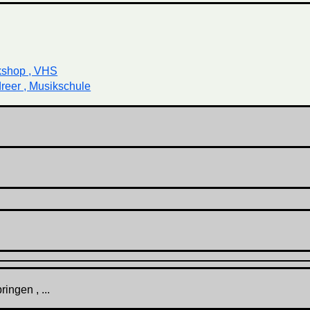
kshop , VHS
reer , Musikschule
ingen , ...