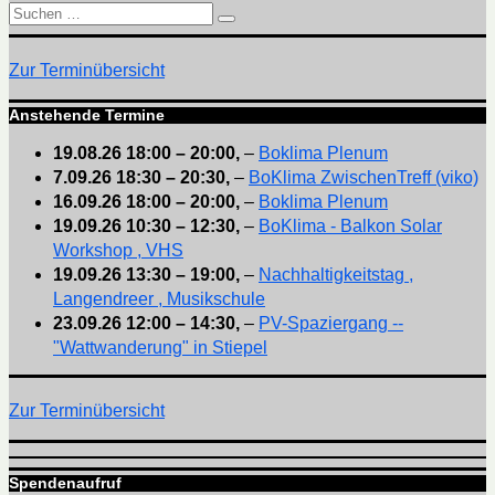
Suchen
Suchen
nach:
Zur Terminübersicht
Anstehende Termine
19.08.26
18:00
–
20:00
,
–
Boklima Plenum
7.09.26
18:30
–
20:30
,
–
BoKlima ZwischenTreff (viko)
16.09.26
18:00
–
20:00
,
–
Boklima Plenum
19.09.26
10:30
–
12:30
,
–
BoKlima - Balkon Solar
Workshop , VHS
19.09.26
13:30
–
19:00
,
–
Nachhaltigkeitstag ,
Langendreer , Musikschule
23.09.26
12:00
–
14:30
,
–
PV-Spaziergang --
"Wattwanderung" in Stiepel
Zur Terminübersicht
Spendenaufruf