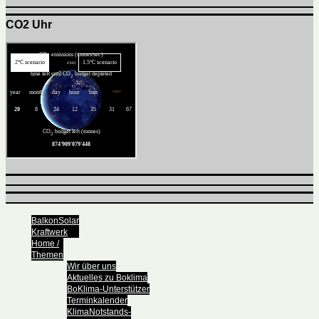
CO2 Uhr
BalkonSolar
Kraftwerk
Home /
Themen
Wir über uns
Aktuelles zu Boklima
BoKlima-Unterstützer
Terminkalender
KlimaNotstands-