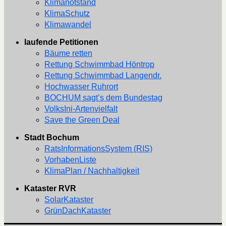
Klimanotstand
KlimaSchutz
Klimawandel
laufende Petitionen
Bäume retten
Rettung Schwimmbad Höntrop
Rettung Schwimmbad Langendr.
Hochwasser Ruhrort
BOCHUM sagt’s dem Bundestag
VolksIni-Artenvielfalt
Save the Green Deal
Stadt Bochum
RatsInformationsSystem (RIS)
VorhabenListe
KlimaPlan / Nachhaltigkeit
Kataster RVR
SolarKataster
GrünDachKataster