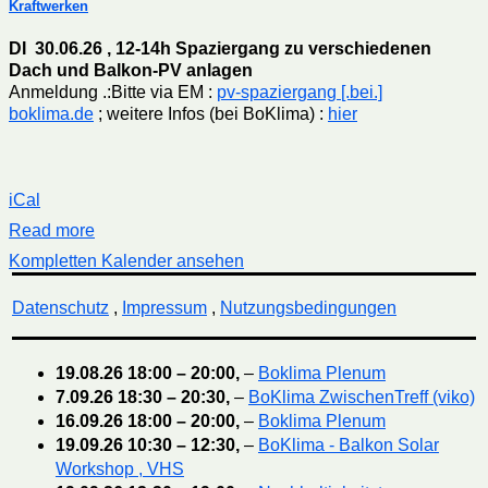
Kraftwerken
DI 30.06.26 , 12-14h Spaziergang zu verschiedenen
Dach und Balkon-PV anlagen
Anmeldung .:Bitte via EM :
pv-spaziergang [.bei.]
boklima.de
; weitere Infos (bei BoKlima) :
hier
iCal
Read more
Kompletten Kalender ansehen
Datenschutz
,
Impressum
,
Nutzungsbedingungen
19.08.26
18:00
–
20:00
,
–
Boklima Plenum
7.09.26
18:30
–
20:30
,
–
BoKlima ZwischenTreff (viko)
16.09.26
18:00
–
20:00
,
–
Boklima Plenum
19.09.26
10:30
–
12:30
,
–
BoKlima - Balkon Solar
Workshop , VHS