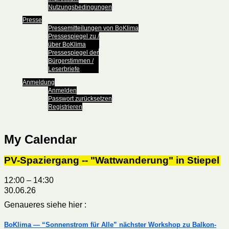
Nutzungsbedingungen
Presse
Pressemitteilungen von BoKlima
Pressespiegel zu /
über BoKlima
Pressespiegel der
Bürgerstimmen /
Leserbriefe
Anmeldung
Anmelden
Passwort zurücksetzen
Registrieren
My Calendar
PV-Spaziergang -- "Wattwanderung" in Stiepel
12:00
–
14:30
30.06.26
Genaueres siehe hier :
BoKlima — “Sonnenstrom für Alle” nächster Workshop zu Balkon-