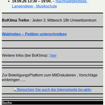
19.09.26
13:30
–
19:00
,
–
Nachhaltigkeitstag ,
Langendreer , Musikschule
BoKlima Trefen
: Jeden 3. Mittwoch 18h Umweltzentrum
Waldretten -- Petition unterschreiben
Weitere Infos (bei BoKlima) :
hier
Zur BeteiligungsPlatform zum MitDiskutieren , Vorschläge
einbringen , ...
Suche