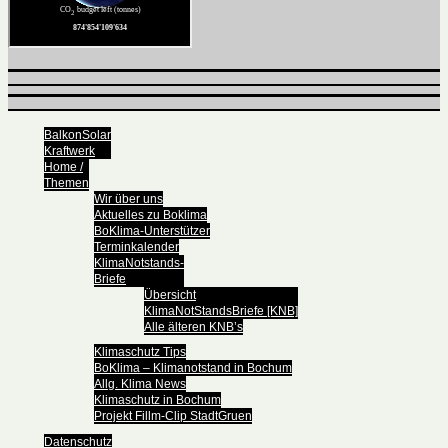
BalkonSolar
Kraftwerk
Home /
Themen
Wir über uns
Aktuelles zu Boklima
BoKlima-Unterstützer
Terminkalender
KlimaNotstands-
Briefe
Übersicht
KlimaNotStandsBriefe [KNB]
Alle älteren KNB’s
Klimaschutz Tips
BoKlima – Klimanotstand in Bochum
Allg. Klima News
Klimaschutz in Bochum
Projekt Fillm-Clip StadtGruen
Datenschutz