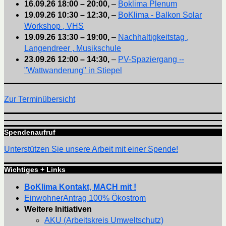
16.09.26
18:00
–
20:00
,
–
Boklima Plenum
19.09.26
10:30
–
12:30
,
–
BoKlima - Balkon Solar
Workshop , VHS
19.09.26
13:30
–
19:00
,
–
Nachhaltigkeitstag ,
Langendreer , Musikschule
23.09.26
12:00
–
14:30
,
–
PV-Spaziergang --
"Wattwanderung" in Stiepel
Zur Terminübersicht
Spendenaufruf
Unterstützen Sie unsere Arbeit mit einer Spende!
Wichtiges + Links
BoKlima Kontakt, MACH mit !
EinwohnerAntrag 100% Ökostrom
Weitere Initiativen
AKU (Arbeitskreis Umweltschutz)