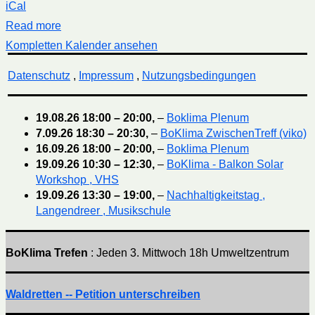
iCal
Read more
Kompletten Kalender ansehen
Datenschutz
,
Impressum
,
Nutzungsbedingungen
19.08.26
18:00
–
20:00
,
–
Boklima Plenum
7.09.26
18:30
–
20:30
,
–
BoKlima ZwischenTreff (viko)
16.09.26
18:00
–
20:00
,
–
Boklima Plenum
19.09.26
10:30
–
12:30
,
–
BoKlima - Balkon Solar
Workshop , VHS
19.09.26
13:30
–
19:00
,
–
Nachhaltigkeitstag ,
Langendreer , Musikschule
BoKlima Trefen
: Jeden 3. Mittwoch 18h Umweltzentrum
Waldretten -- Petition unterschreiben