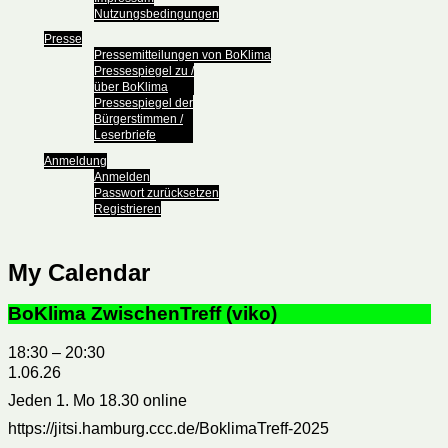
Nutzungsbedingungen
Presse
Pressemitteilungen von BoKlima
Pressespiegel zu /
über BoKlima
Pressespiegel der
Bürgerstimmen /
Leserbriefe
Anmeldung
Anmelden
Passwort zurücksetzen
Registrieren
My Calendar
BoKlima ZwischenTreff (viko)
18:30
–
20:30
1.06.26
Jeden 1. Mo 18.30 online
https://jitsi.hamburg.ccc.de/BoklimaTreff-2025