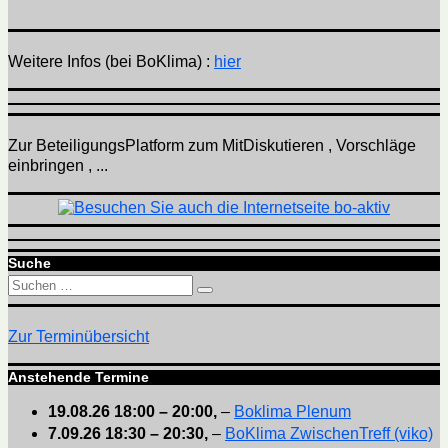
Weitere Infos (bei BoKlima) :
hier
Zur BeteiligungsPlatform zum MitDiskutieren , Vorschläge
einbringen , ...
Suche
Suchen
Suchen
nach:
Zur Terminübersicht
Anstehende Termine
19.08.26
18:00
–
20:00
,
–
Boklima Plenum
7.09.26
18:30
–
20:30
,
–
BoKlima ZwischenTreff (viko)