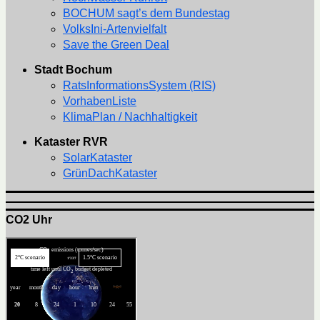
BOCHUM sagt’s dem Bundestag
VolksIni-Artenvielfalt
Save the Green Deal
Stadt Bochum
RatsInformationsSystem (RIS)
VorhabenListe
KlimaPlan / Nachhaltigkeit
Kataster RVR
SolarKataster
GrünDachKataster
CO2 Uhr