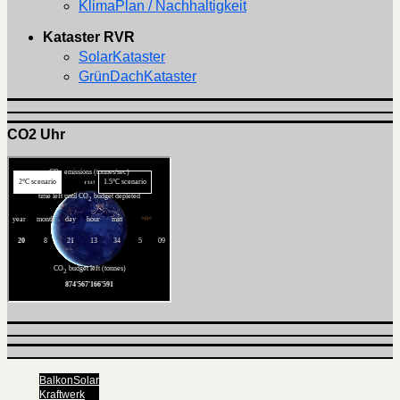
KlimaPlan / Nachhaltigkeit
Kataster RVR
SolarKataster
GrünDachKataster
CO2 Uhr
BalkonSolar
Kraftwerk