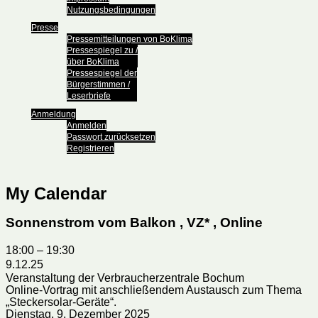
Nutzungsbedingungen
Presse
Pressemitteilungen von BoKlima
Pressespiegel zu /
über BoKlima
Pressespiegel der
Bürgerstimmen /
Leserbriefe
Anmeldung
Anmelden
Passwort zurücksetzen
Registrieren
My Calendar
Sonnenstrom vom Balkon , VZ* , Online
18:00
–
19:30
9.12.25
Veranstaltung der Verbraucherzentrale Bochum
Online-Vortrag mit anschließendem Austausch zum Thema
„Steckersolar-Geräte“.
Dienstag, 9. Dezember 2025