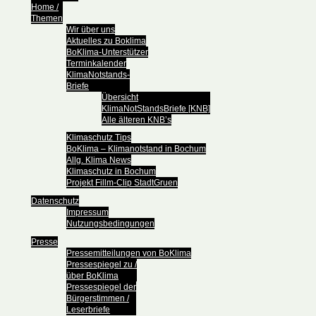
Home /
Themen
Wir über uns
Aktuelles zu Boklima
BoKlima-Unterstützer
Terminkalender
KlimaNotstands-
Briefe
Übersicht
KlimaNotStandsBriefe [KNB]
Alle älteren KNB’s
Klimaschutz Tips
BoKlima – Klimanotstand in Bochum
Allg. Klima News
Klimaschutz in Bochum
Projekt Fillm-Clip StadtGruen
Datenschutz
Impressum
Nutzungsbedingungen
Presse
Pressemitteilungen von BoKlima
Pressespiegel zu /
über BoKlima
Pressespiegel der
Bürgerstimmen /
Leserbriefe