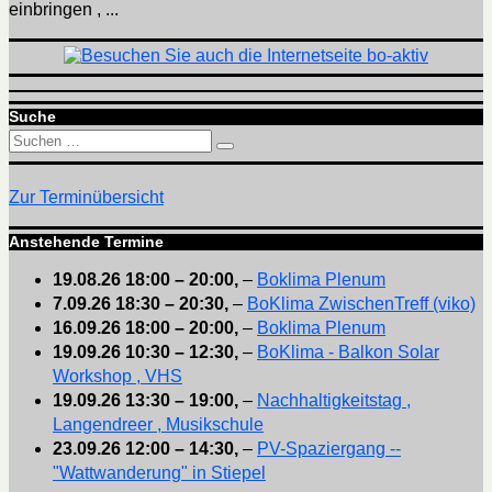
einbringen , ...
Suche
Suchen
Suchen
nach:
Zur Terminübersicht
Anstehende Termine
19.08.26
18:00
–
20:00
,
–
Boklima Plenum
7.09.26
18:30
–
20:30
,
–
BoKlima ZwischenTreff (viko)
16.09.26
18:00
–
20:00
,
–
Boklima Plenum
19.09.26
10:30
–
12:30
,
–
BoKlima - Balkon Solar
Workshop , VHS
19.09.26
13:30
–
19:00
,
–
Nachhaltigkeitstag ,
Langendreer , Musikschule
23.09.26
12:00
–
14:30
,
–
PV-Spaziergang --
"Wattwanderung" in Stiepel