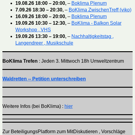
19.08.26
18:00
–
20:00
,
–
Boklima Plenum
7.09.26
18:30
–
20:30
,
–
BoKlima ZwischenTreff (viko)
16.09.26
18:00
–
20:00
,
–
Boklima Plenum
19.09.26
10:30
–
12:30
,
–
BoKlima - Balkon Solar
Workshop , VHS
19.09.26
13:30
–
19:00
,
–
Nachhaltigkeitstag ,
Langendreer , Musikschule
BoKlima Trefen
: Jeden 3. Mittwoch 18h Umweltzentrum
Waldretten -- Petition unterschreiben
Weitere Infos (bei BoKlima) :
hier
Zur BeteiligungsPlatform zum MitDiskutieren , Vorschläge