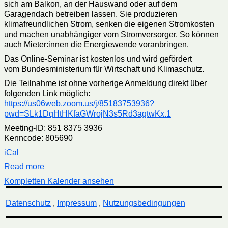
sich am Balkon, an der Hauswand oder auf dem
Garagendach betreiben lassen. Sie produzieren
klimafreundlichen Strom, senken die eigenen Stromkosten
und machen unabhängiger vom Stromversorger. So können
auch Mieter:innen die Energiewende voranbringen.
Das Online-Seminar ist kostenlos und wird gefördert
vom Bundesministerium für Wirtschaft und Klimaschutz.
Die Teilnahme ist ohne vorherige Anmeldung direkt über
folgenden Link möglich:
https://us06web.zoom.us/j/85183753936?
pwd=SLk1DqHtHKfaGWrojN3s5Rd3agtwKx.1
Meeting-ID: 851 8375 3936
Kenncode: 805690
iCal
Read more
Kompletten Kalender ansehen
Datenschutz
,
Impressum
,
Nutzungsbedingungen