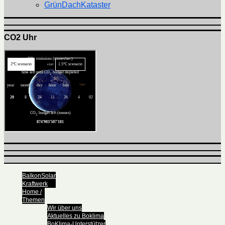
GrünDachKataster
CO2 Uhr
BalkonSolar
Kraftwerk
Home /
Themen
Wir über uns
Aktuelles zu Boklima
BoKlima-Unterstützer