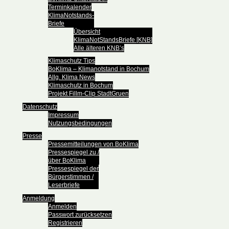
Terminkalender
KlimaNotstands-
Briefe
Übersicht
KlimaNotStandsBriefe [KNB]
Alle älteren KNB’s
Klimaschutz Tips
BoKlima – Klimanotstand in Bochum
Allg. Klima News
Klimaschutz in Bochum
Projekt Fillm-Clip StadtGruen
Datenschutz
Impressum
Nutzungsbedingungen
Presse
Pressemitteilungen von BoKlima
Pressespiegel zu /
über BoKlima
Pressespiegel der
Bürgerstimmen /
Leserbriefe
Anmeldung
Anmelden
Passwort zurücksetzen
Registrieren