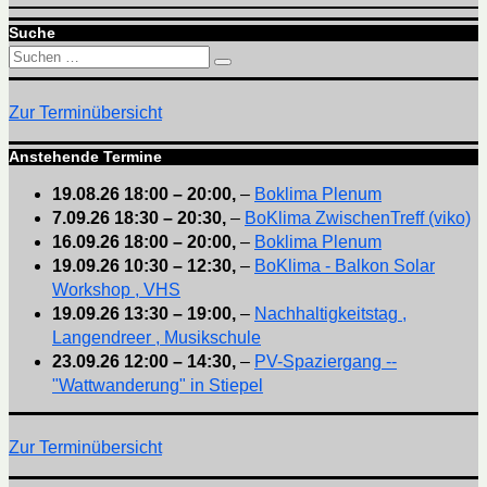
Suche
Suchen
Suchen
nach:
Zur Terminübersicht
Anstehende Termine
19.08.26
18:00
–
20:00
,
–
Boklima Plenum
7.09.26
18:30
–
20:30
,
–
BoKlima ZwischenTreff (viko)
16.09.26
18:00
–
20:00
,
–
Boklima Plenum
19.09.26
10:30
–
12:30
,
–
BoKlima - Balkon Solar
Workshop , VHS
19.09.26
13:30
–
19:00
,
–
Nachhaltigkeitstag ,
Langendreer , Musikschule
23.09.26
12:00
–
14:30
,
–
PV-Spaziergang --
"Wattwanderung" in Stiepel
Zur Terminübersicht