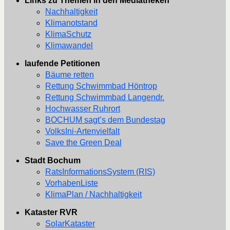
Links zu Themen in den Mediatheken
Nachhaltigkeit
Klimanotstand
KlimaSchutz
Klimawandel
laufende Petitionen
Bäume retten
Rettung Schwimmbad Höntrop
Rettung Schwimmbad Langendr.
Hochwasser Ruhrort
BOCHUM sagt’s dem Bundestag
VolksIni-Artenvielfalt
Save the Green Deal
Stadt Bochum
RatsInformationsSystem (RIS)
VorhabenListe
KlimaPlan / Nachhaltigkeit
Kataster RVR
SolarKataster