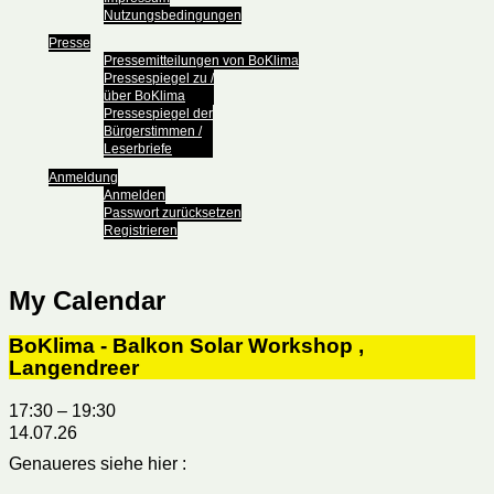
Nutzungsbedingungen
Presse
Pressemitteilungen von BoKlima
Pressespiegel zu /
über BoKlima
Pressespiegel der
Bürgerstimmen /
Leserbriefe
Anmeldung
Anmelden
Passwort zurücksetzen
Registrieren
My Calendar
BoKlima - Balkon Solar Workshop ,
Langendreer
17:30
–
19:30
14.07.26
Genaueres siehe hier :