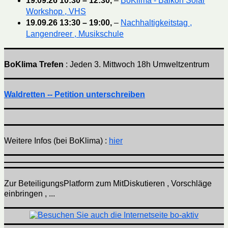
19.09.26
10:30
–
12:30
,
–
BoKlima - Balkon Solar
Workshop , VHS
19.09.26
13:30
–
19:00
,
–
Nachhaltigkeitstag ,
Langendreer , Musikschule
BoKlima Trefen
: Jeden 3. Mittwoch 18h Umweltzentrum
Waldretten -- Petition unterschreiben
Weitere Infos (bei BoKlima) :
hier
Zur BeteiligungsPlatform zum MitDiskutieren , Vorschläge
einbringen , ...