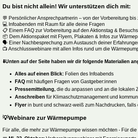
Du bist nicht allein! Wir unterstützen dich mit:
💬 Persönlicher Ansprechpartnerin – von der Vorbereitung bi
💻 Infoabenden mit Raum für alle deine Fragen
📋 Einem FAQ zur Vorbereitung auf den Aktionstag & Besuchs
📦 Dem Aktionspaket mit Flyern, Plakaten & Infos zur Wärm
🗣️ Einer Nachbesprechung zum Austausch deiner Erfahrunge
📺 Anschlusswebinare mit allen Infos rund um die Wärmepu
⬇️
Unten auf der Seite haben wir dir folgende Materialien a
Alles auf einen Blick:
Folien des Infoabends
FAQ
mit häufigen Fragen von Gastgeber:innen
Pressemitteilung,
die du anpassen und an die lokalen Z
Anschreiben
für Klimaschutzmanagement und kommunale
Flyer
in bunt und schwarz-weiß zum Nachdrucken, falls di
💡Webinare zur Wärmepumpe
Für alle, die mehr zur Wärmepumpe wissen möchten - Für die