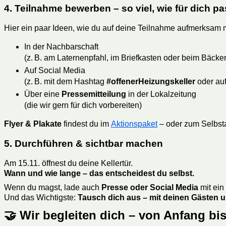
4. Teilnahme bewerben – so viel, wie für dich pa
Hier ein paar Ideen, wie du auf deine Teilnahme aufmerksam
In der Nachbarschaft
(z. B. am Laternenpfahl, im Briefkasten oder beim Bäcker
Auf Social Media
(z. B. mit dem Hashtag
#offenerHeizungskeller
oder au
Über eine
Pressemitteilung
in der Lokalzeitung
(die wir gern für dich vorbereiten)
Flyer & Plakate
findest du im
Aktionspaket
– oder zum Selbst
5. Durchführen & sichtbar machen
Am 15.11. öffnest du deine Kellertür.
Wann und wie lange – das entscheidest du selbst.
Wenn du magst, lade auch
Presse oder Social Media
mit ein
Und das Wichtigste:
Tausch dich aus – mit deinen Gästen u
🤝 Wir begleiten dich – von Anfang bi