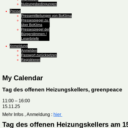
Nutzungsbedingungen
Presse
Pressemitteilungen von BoKlima
Pressespiegel zu /
über BoKlima
Pressespiegel der
Bürgerstimmen /
Leserbriefe
Anmeldung
Anmelden
Passwort zurücksetzen
Registrieren
My Calendar
Tag des offenen Heizungskellers, greenpeace
11:00
–
16:00
15.11.25
Mehr Infos , Anmeldung :
hier
Tag des offenen Heizungskellers am 15