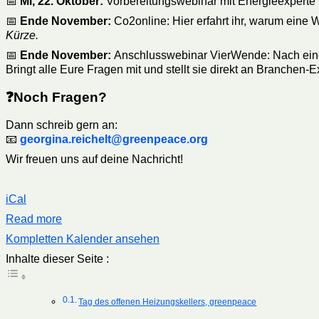
📅
Mi, 22. Oktober:
Vorbereitungswebinar mit
Energieexperte 
📅
Ende November:
Co2online: Hier erfahrt ihr, warum eine W
Kürze.
📅
Ende November:
Anschlusswebinar VierWende: Nach eine
Bringt alle Eure Fragen mit und stellt sie direkt an Branche
❓Noch Fragen?
Dann schreib gern an:
📧
georgina.reichelt@greenpeace.org
Wir freuen uns auf deine Nachricht!
iCal
Read more
Kompletten Kalender ansehen
Inhalte dieser Seite :
Tag des offenen Heizungskellers, greenpeace