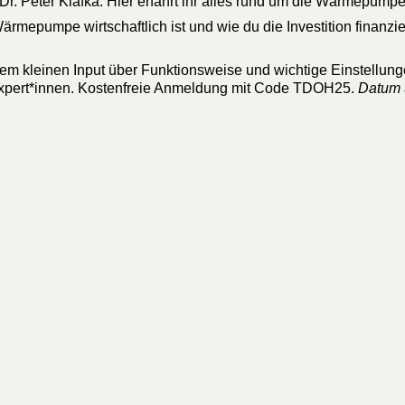
Dr. Peter Klafka: Hier erfahrt ihr alles rund um die Wärmepu
ärmepumpe wirtschaftlich ist und wie du die Investition finanzier
m kleinen Input über Funktionsweise und wichtige Einstellung
n-Expert*innen. Kostenfreie Anmeldung mit Code TDOH25.
Datum u