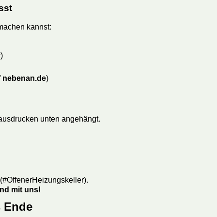
sst
 machen kannst:
)
f
nebenan.de
)
ausdrucken unten angehängt.
 (#OffenerHeizungskeller).
nd mit uns!
s Ende