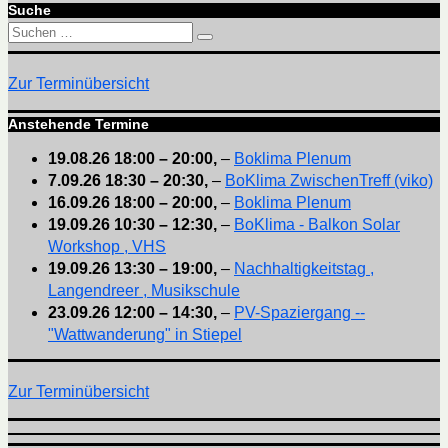
Suche
Suchen
Suchen
nach:
Zur Terminübersicht
Anstehende Termine
19.08.26
18:00
–
20:00
,
–
Boklima Plenum
7.09.26
18:30
–
20:30
,
–
BoKlima ZwischenTreff (viko)
16.09.26
18:00
–
20:00
,
–
Boklima Plenum
19.09.26
10:30
–
12:30
,
–
BoKlima - Balkon Solar
Workshop , VHS
19.09.26
13:30
–
19:00
,
–
Nachhaltigkeitstag ,
Langendreer , Musikschule
23.09.26
12:00
–
14:30
,
–
PV-Spaziergang --
"Wattwanderung" in Stiepel
Zur Terminübersicht