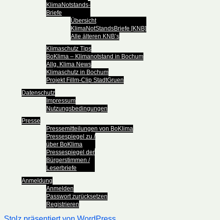
KlimaNotstands-
Briefe
Übersicht
KlimaNotStandsBriefe [KNB]
Alle älteren KNB’s
Klimaschutz Tips
BoKlima – Klimanotstand in Bochum
Allg. Klima News
Klimaschutz in Bochum
Projekt Fillm-Clip StadtGruen
Datenschutz
Impressum
Nutzungsbedingungen
Presse
Pressemitteilungen von BoKlima
Pressespiegel zu /
über BoKlima
Pressespiegel der
Bürgerstimmen /
Leserbriefe
Anmeldung
Anmelden
Passwort zurücksetzen
Registrieren
Stolz präsentiert von WordPress