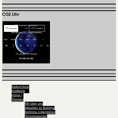
CO2 Uhr
BalkonSolar
Kraftwerk
Home /
Themen
Wir über uns
Aktuelles zu Boklima
BoKlima-Unterstützer
Terminkalender