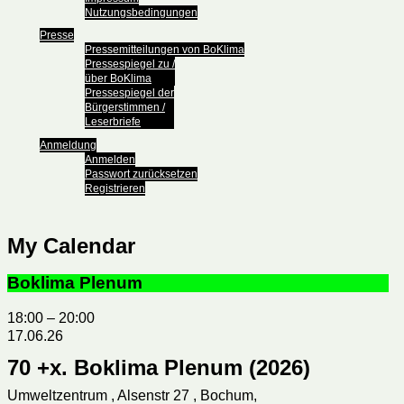
Nutzungsbedingungen
Presse
Pressemitteilungen von BoKlima
Pressespiegel zu /
über BoKlima
Pressespiegel der
Bürgerstimmen /
Leserbriefe
Anmeldung
Anmelden
Passwort zurücksetzen
Registrieren
My Calendar
Boklima Plenum
18:00
–
20:00
17.06.26
70 +x. Boklima Plenum (2026)
Umweltzentrum , Alsenstr 27 , Bochum,