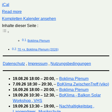
iCal
Read more
Kompletten Kalender ansehen
Inhalte dieser Seite :
Boklima Plenum
70 +x. Boklima Plenum (2026)
Datenschutz
,
Impressum
,
Nutzungsbedingungen
19.08.26
18:00
–
20:00
,
–
Boklima Plenum
7.09.26
18:30
–
20:30
,
–
BoKlima ZwischenTreff (viko)
16.09.26
18:00
–
20:00
,
–
Boklima Plenum
19.09.26
10:30
–
12:30
,
–
BoKlima - Balkon Solar
Workshop , VHS
19.09.26
13:30
–
19:00
,
–
Nachhaltigkeitstag ,
Langendreer , Musikschule