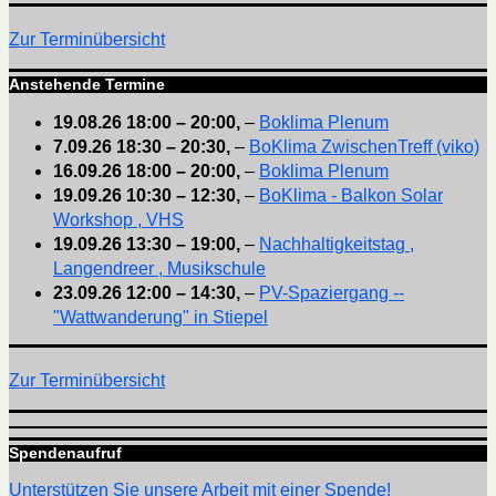
Zur Terminübersicht
Anstehende Termine
19.08.26
18:00
–
20:00
,
–
Boklima Plenum
7.09.26
18:30
–
20:30
,
–
BoKlima ZwischenTreff (viko)
16.09.26
18:00
–
20:00
,
–
Boklima Plenum
19.09.26
10:30
–
12:30
,
–
BoKlima - Balkon Solar
Workshop , VHS
19.09.26
13:30
–
19:00
,
–
Nachhaltigkeitstag ,
Langendreer , Musikschule
23.09.26
12:00
–
14:30
,
–
PV-Spaziergang --
"Wattwanderung" in Stiepel
Zur Terminübersicht
Spendenaufruf
Unterstützen Sie unsere Arbeit mit einer Spende!