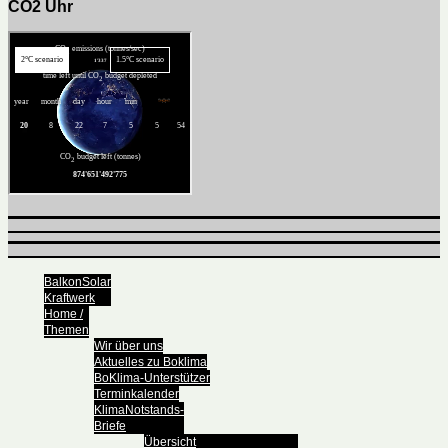
CO2 Uhr
BalkonSolar
Kraftwerk
Home /
Themen
Wir über uns
Aktuelles zu Boklima
BoKlima-Unterstützer
Terminkalender
KlimaNotstands-
Briefe
Übersicht