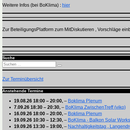
Weitere Infos (bei BoKlima) :
hier
Zur BeteiligungsPlatform zum MitDiskutieren , Vorschläge einbr
Suche
Suchen
Suchen
nach:
Zur Terminübersicht
Anstehende Termine
19.08.26
18:00
–
20:00
,
–
Boklima Plenum
7.09.26
18:30
–
20:30
,
–
BoKlima ZwischenTreff (viko)
16.09.26
18:00
–
20:00
,
–
Boklima Plenum
19.09.26
10:30
–
12:30
,
–
BoKlima - Balkon Solar Work
19.09.26
13:30
–
19:00
,
–
Nachhaltigkeitstag , Langendr