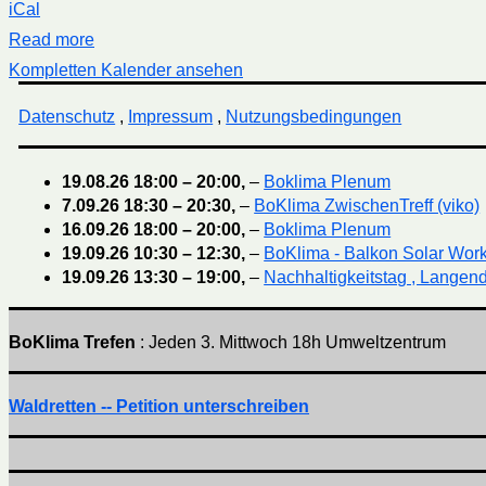
iCal
Read more
Kompletten Kalender ansehen
Datenschutz
,
Impressum
,
Nutzungsbedingungen
19.08.26
18:00
–
20:00
,
–
Boklima Plenum
7.09.26
18:30
–
20:30
,
–
BoKlima ZwischenTreff (viko)
16.09.26
18:00
–
20:00
,
–
Boklima Plenum
19.09.26
10:30
–
12:30
,
–
BoKlima - Balkon Solar Wor
19.09.26
13:30
–
19:00
,
–
Nachhaltigkeitstag , Langend
BoKlima Trefen
: Jeden 3. Mittwoch 18h Umweltzentrum
Waldretten -- Petition unterschreiben