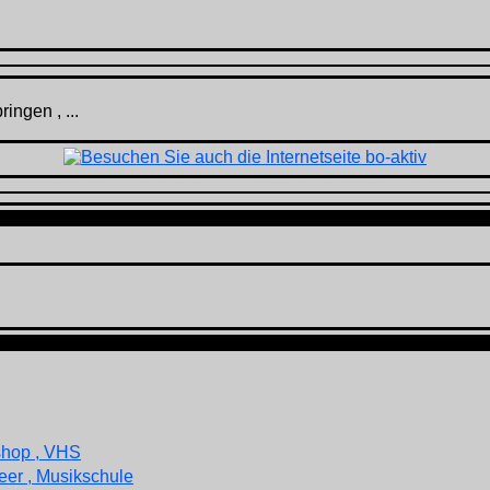
ingen , ...
shop , VHS
eer , Musikschule