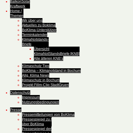
BalkonSolar
Kraftwerk
Home /
Themen
Wir über uns
Aktuelles zu Boklima
BoKlima-Unterstützer
Terminkalender
KlimaNotstands-
Briefe
Übersicht
KlimaNotStandsBriefe [KNB]
Alle älteren KNB’s
Klimaschutz Tips
BoKlima – Klimanotstand in Bochum
Allg. Klima News
Klimaschutz in Bochum
Projekt Fillm-Clip StadtGruen
Datenschutz
Impressum
Nutzungsbedingungen
Presse
Pressemitteilungen von BoKlima
Pressespiegel zu /
über BoKlima
Pressespiegel der