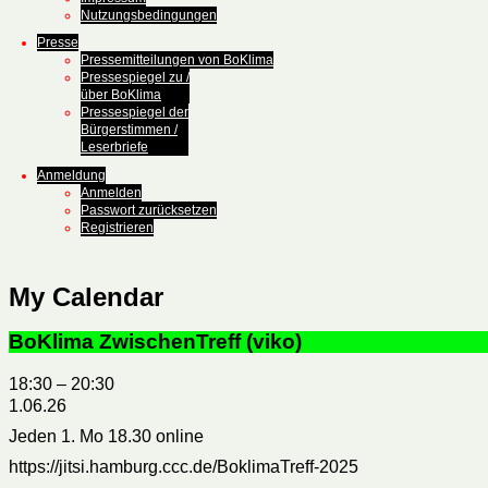
Nutzungsbedingungen
Presse
Pressemitteilungen von BoKlima
Pressespiegel zu /
über BoKlima
Pressespiegel der
Bürgerstimmen /
Leserbriefe
Anmeldung
Anmelden
Passwort zurücksetzen
Registrieren
My Calendar
BoKlima ZwischenTreff (viko)
18:30
–
20:30
1.06.26
Jeden 1. Mo 18.30 online
https://jitsi.hamburg.ccc.de/BoklimaTreff-2025