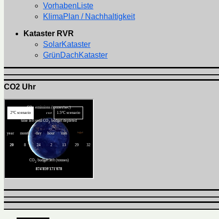
VorhabenListe
KlimaPlan / Nachhaltigkeit
Kataster RVR
SolarKataster
GrünDachKataster
CO2 Uhr