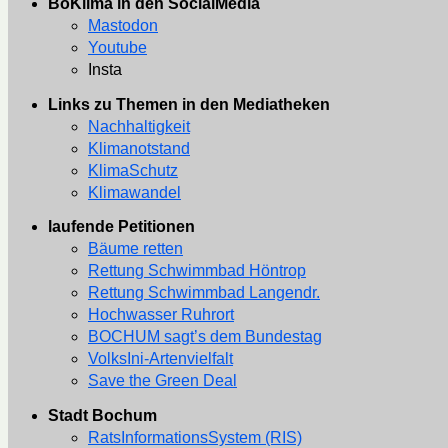
BoKlima in den SocialMedia
Mastodon
Youtube
Insta
Links zu Themen in den Mediatheken
Nachhaltigkeit
Klimanotstand
KlimaSchutz
Klimawandel
laufende Petitionen
Bäume retten
Rettung Schwimmbad Höntrop
Rettung Schwimmbad Langendr.
Hochwasser Ruhrort
BOCHUM sagt’s dem Bundestag
VolksIni-Artenvielfalt
Save the Green Deal
Stadt Bochum
RatsInformationsSystem (RIS)