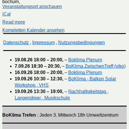
bochum
,
Veranstaltungsort anschauen
iCal
Read more
Kompletten Kalender ansehen
Datenschutz
,
Impressum
,
Nutzungsbedingungen
19.08.26
18:00
–
20:00
,
–
Boklima Plenum
7.09.26
18:30
–
20:30
,
–
BoKlima ZwischenTreff (viko)
16.09.26
18:00
–
20:00
,
–
Boklima Plenum
19.09.26
10:30
–
12:30
,
–
BoKlima - Balkon Solar
Workshop , VHS
19.09.26
13:30
–
19:00
,
–
Nachhaltigkeitstag ,
Langendreer , Musikschule
BoKlima Trefen
: Jeden 3. Mittwoch 18h Umweltzentrum