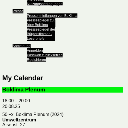
Nutzungsbedingungen
Presse
Pressemitteilungen von BoKlima
Pressespiegel zu /
über BoKlima
Pressespiegel der
Bürgerstimmen /
Leserbriefe
Anmeldung
Anmelden
Passwort zurücksetzen
Registrieren
My Calendar
Boklima Plenum
18:00
–
20:00
20.08.25
50 +x. Boklima Plenum (2024)
Umweltzentrum
Alsenstr 27