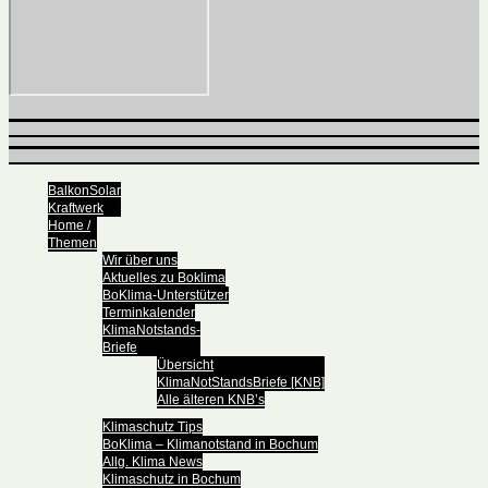
BalkonSolar
Kraftwerk
Home /
Themen
Wir über uns
Aktuelles zu Boklima
BoKlima-Unterstützer
Terminkalender
KlimaNotstands-
Briefe
Übersicht
KlimaNotStandsBriefe [KNB]
Alle älteren KNB’s
Klimaschutz Tips
BoKlima – Klimanotstand in Bochum
Allg. Klima News
Klimaschutz in Bochum