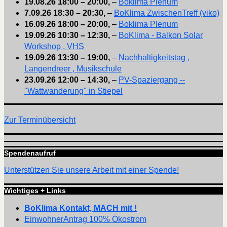
19.08.26
18:00
–
20:00
,
–
Boklima Plenum
7.09.26
18:30
–
20:30
,
–
BoKlima ZwischenTreff (viko)
16.09.26
18:00
–
20:00
,
–
Boklima Plenum
19.09.26
10:30
–
12:30
,
–
BoKlima - Balkon Solar
Workshop , VHS
19.09.26
13:30
–
19:00
,
–
Nachhaltigkeitstag ,
Langendreer , Musikschule
23.09.26
12:00
–
14:30
,
–
PV-Spaziergang --
"Wattwanderung" in Stiepel
Zur Terminübersicht
Spendenaufruf
Unterstützen Sie unsere Arbeit mit einer Spende!
Wichtiges + Links
BoKlima Kontakt, MACH mit !
EinwohnerAntrag 100% Ökostrom