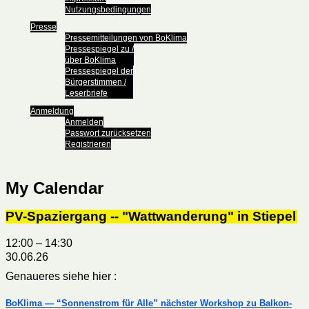
Nutzungsbedingungen
Presse
Pressemitteilungen von BoKlima
Pressespiegel zu /
über BoKlima
Pressespiegel der
Bürgerstimmen /
Leserbriefe
Anmeldung
Anmelden
Passwort zurücksetzen
Registrieren
My Calendar
PV-Spaziergang -- "Wattwanderung" in Stiepel
12:00
–
14:30
30.06.26
Genaueres siehe hier :
BoKlima — “Sonnenstrom für Alle” nächster Workshop zu Balkon-