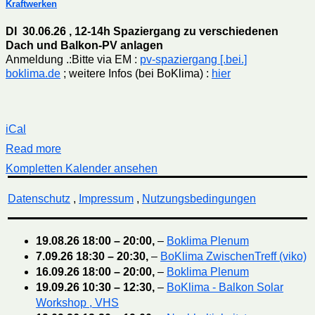
Kraftwerken
DI 30.06.26 , 12-14h Spaziergang zu verschiedenen
Dach und Balkon-PV anlagen
Anmeldung .:Bitte via EM :
pv-spaziergang [.bei.]
boklima.de
; weitere Infos (bei BoKlima) :
hier
iCal
Read more
Kompletten Kalender ansehen
Datenschutz
,
Impressum
,
Nutzungsbedingungen
19.08.26
18:00
–
20:00
,
–
Boklima Plenum
7.09.26
18:30
–
20:30
,
–
BoKlima ZwischenTreff (viko)
16.09.26
18:00
–
20:00
,
–
Boklima Plenum
19.09.26
10:30
–
12:30
,
–
BoKlima - Balkon Solar
Workshop , VHS