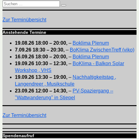
Suchen
Suchen
nach:
Zur Terminübersicht
Anstehende Termine
19.08.26
18:00
–
20:00
,
–
Boklima Plenum
7.09.26
18:30
–
20:30
,
–
BoKlima ZwischenTreff (viko)
16.09.26
18:00
–
20:00
,
–
Boklima Plenum
19.09.26
10:30
–
12:30
,
–
BoKlima - Balkon Solar
Workshop , VHS
19.09.26
13:30
–
19:00
,
–
Nachhaltigkeitstag ,
Langendreer , Musikschule
23.09.26
12:00
–
14:30
,
–
PV-Spaziergang --
"Wattwanderung" in Stiepel
Zur Terminübersicht
Spendenaufruf