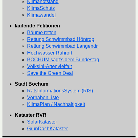
Klimanotstand
KlimaSchutz
Klimawandel
laufende Petitionen
Bäume retten
Rettung Schwimmbad Höntrop
Rettung Schwimmbad Langendr.
Hochwasser Ruhrort
BOCHUM sagt’s dem Bundestag
VolksIni-Artenvielfalt
Save the Green Deal
Stadt Bochum
RatsInformationsSystem (RIS)
VorhabenListe
KlimaPlan / Nachhaltigkeit
Kataster RVR
SolarKataster
GrünDachKataster