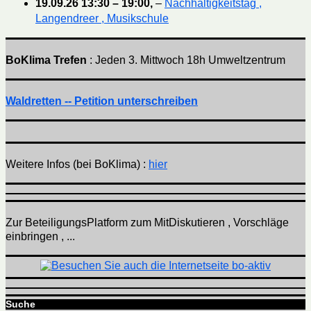
19.09.26
13:30
–
19:00
,
–
Nachhaltigkeitstag ,
Langendreer , Musikschule
BoKlima Trefen
: Jeden 3. Mittwoch 18h Umweltzentrum
Waldretten -- Petition unterschreiben
Weitere Infos (bei BoKlima) :
hier
Zur BeteiligungsPlatform zum MitDiskutieren , Vorschläge
einbringen , ...
Suche