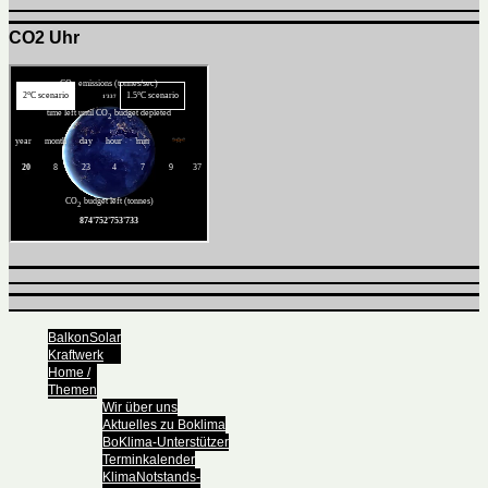
CO2 Uhr
BalkonSolar
Kraftwerk
Home /
Themen
Wir über uns
Aktuelles zu Boklima
BoKlima-Unterstützer
Terminkalender
KlimaNotstands-