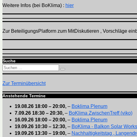
Weitere Infos (bei BoKlima) :
hier
Zur BeteiligungsPlatform zum MitDiskutieren , Vorschläge einbr
Suche
Suchen
Suchen
nach:
Zur Terminübersicht
Anstehende Termine
19.08.26
18:00
–
20:00
,
–
Boklima Plenum
7.09.26
18:30
–
20:30
,
–
BoKlima ZwischenTreff (viko)
16.09.26
18:00
–
20:00
,
–
Boklima Plenum
19.09.26
10:30
–
12:30
,
–
BoKlima - Balkon Solar Work
19.09.26
13:30
–
19:00
,
–
Nachhaltigkeitstag , Langendr