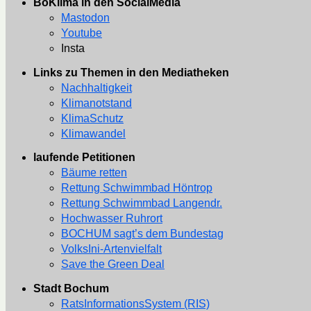
BoKlima in den SocialMedia
Mastodon
Youtube
Insta
Links zu Themen in den Mediatheken
Nachhaltigkeit
Klimanotstand
KlimaSchutz
Klimawandel
laufende Petitionen
Bäume retten
Rettung Schwimmbad Höntrop
Rettung Schwimmbad Langendr.
Hochwasser Ruhrort
BOCHUM sagt’s dem Bundestag
VolksIni-Artenvielfalt
Save the Green Deal
Stadt Bochum
RatsInformationsSystem (RIS)