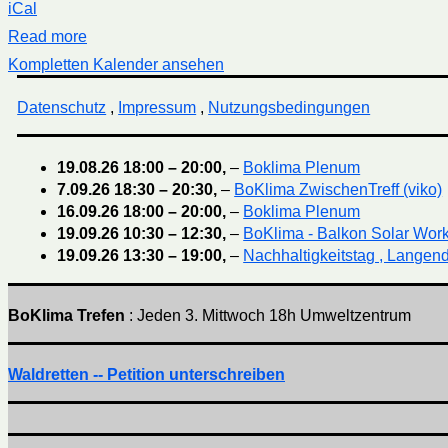
iCal
Read more
Kompletten Kalender ansehen
Datenschutz
,
Impressum
,
Nutzungsbedingungen
19.08.26
18:00
–
20:00
,
–
Boklima Plenum
7.09.26
18:30
–
20:30
,
–
BoKlima ZwischenTreff (viko)
16.09.26
18:00
–
20:00
,
–
Boklima Plenum
19.09.26
10:30
–
12:30
,
–
BoKlima - Balkon Solar Wor
19.09.26
13:30
–
19:00
,
–
Nachhaltigkeitstag , Langend
BoKlima Trefen
: Jeden 3. Mittwoch 18h Umweltzentrum
Waldretten -- Petition unterschreiben