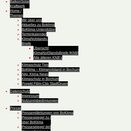
BalkonSolar
Kraftwerk
Home /
Themen
Wir über uns
Aktuelles zu Boklima
BoKlima-Unterstützer
Terminkalender
KlimaNotstands-
Briefe
Übersicht
KlimaNotStandsBriefe [KNB]
Alle älteren KNB’s
Klimaschutz Tips
BoKlima – Klimanotstand in Bochum
Allg. Klima News
Klimaschutz in Bochum
Projekt Fillm-Clip StadtGruen
Datenschutz
Impressum
Nutzungsbedingungen
Presse
Pressemitteilungen von BoKlima
Pressespiegel zu /
über BoKlima
Pressespiegel der