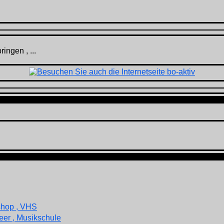
ingen , ...
shop , VHS
eer , Musikschule