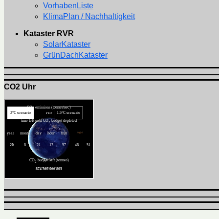
VorhabenListe
KlimaPlan / Nachhaltigkeit
Kataster RVR
SolarKataster
GrünDachKataster
CO2 Uhr