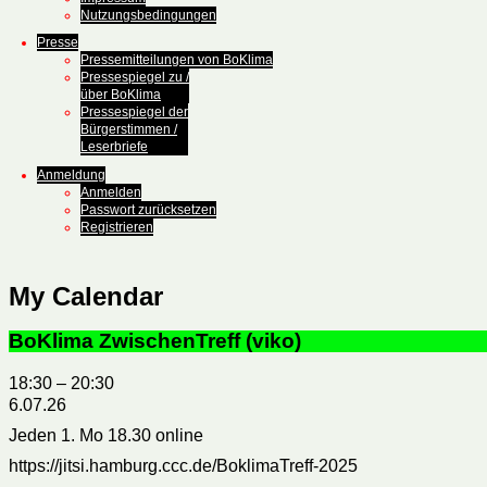
Nutzungsbedingungen
Presse
Pressemitteilungen von BoKlima
Pressespiegel zu /
über BoKlima
Pressespiegel der
Bürgerstimmen /
Leserbriefe
Anmeldung
Anmelden
Passwort zurücksetzen
Registrieren
My Calendar
BoKlima ZwischenTreff (viko)
18:30
–
20:30
6.07.26
Jeden 1. Mo 18.30 online
https://jitsi.hamburg.ccc.de/BoklimaTreff-2025