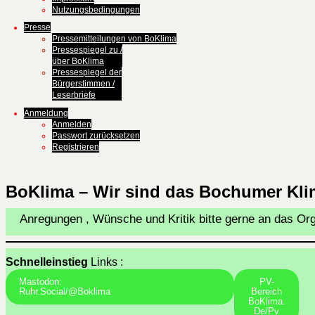
Nutzungsbedingungen
Presse
Pressemitteilungen von BoKlima
Pressespiegel zu /
über BoKlima
Pressespiegel der
Bürgerstimmen /
Leserbriefe
Anmeldung
Anmelden
Passwort zurücksetzen
Registrieren
BoKlima – Wir sind das Bochumer Kl
Anregungen , Wünsche und Kritik bitte gerne an das O
Schnelleinstieg
Links :
Mastodon:
PV-
Ruhr.social/@boklima
Bereich
BoKlima.
De/pv