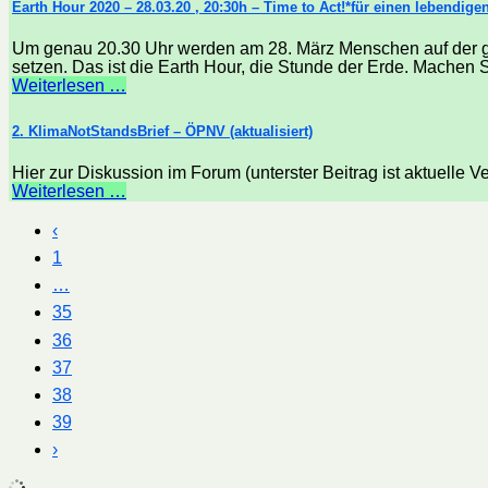
Earth Hour 2020 – 28.03.20 , 20:30h – Time to Act!*für einen lebendige
Um genau 20.30 Uhr werden am 28. März Menschen auf der ga
setzen. Das ist die Earth Hour, die Stunde der Erde. Machen Si
Weiterlesen …
2. KlimaNotStandsBrief – ÖPNV (aktualisiert)
Hier zur Diskussion im Forum (unterster Beitrag ist aktuelle Ver
Weiterlesen …
‹
1
…
35
36
37
38
39
›