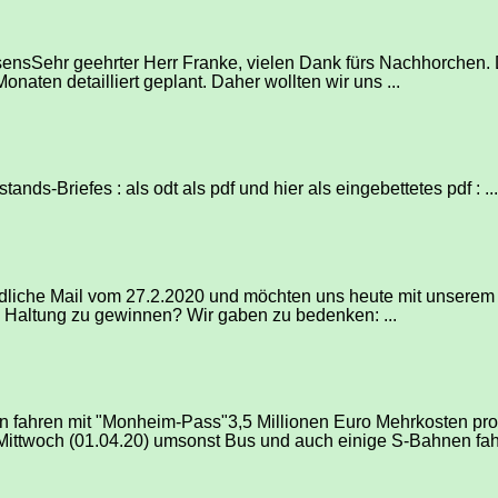
sensSehr geehrter Herr Franke, vielen Dank fürs Nachhorchen.
naten detailliert geplant. Daher wollten wir uns ...
ds-Briefes : als odt als pdf und hier als eingebettetes pdf : ...
undliche Mail vom 27.2.2020 und möchten uns heute mit unserem
 Haltung zu gewinnen? Wir gaben zu bedenken: ...
 fahren mit "Monheim-Pass"3,5 Millionen Euro Mehrkosten pro 
ttwoch (01.04.20) umsonst Bus und auch einige S-Bahnen fahr