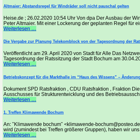
Altmaier: Abstandsregel für Windräder soll nicht pauschal gelten
Heise.de ; 26.02.2020 10:54 Uhr Von dpa Der Ausbau der Windk
Peter Altmaier. Mit einer Lockerung der geplanten Regel für 
Weiterlesen …
Die Vergabe zur Planung Telekomblock von der Tagesordnung der Ratssi
Veröffentlicht am 29. April 2020 von Stadt für Alle Das Netzw
Tagesordnung der Ratssitzung der Stadt Bochum am 30.04.2020
Weiterlesen …
Betriebskonzept für die Markthalle im “Haus des Wissens” – Änderung
Dokument SPD Ratsfraktion , CDU Ratsfraktion , Fraktion D
Ausschusses für Strukturentwicklung und des Betriebsausschus
Weiterlesen …
1. Treffen Klimawende Bochum
An: "Klimawende bochum" <klimawende-bochum@posteo.de>B
wird (zumindest bei Treffen größerer Gruppen), haben wir u
Weiterlesen …