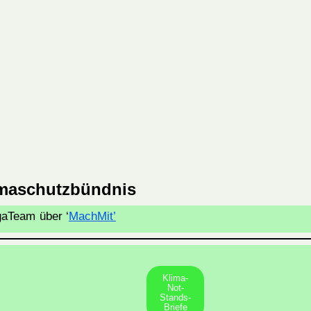
imaschutzbündnis
rgaTeam
über ‘
MachMit’
Klima-
Not-
Stands-
Briefe