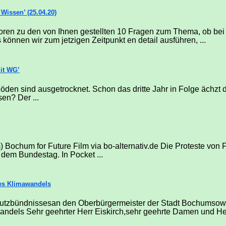
Wissen’ (25.04.20)
woren zu den von Ihnen gestellten 10 Fragen zum Thema, ob b
können wir zum jetzigen Zeitpunkt en detail ausführen, ...
it WG’
den sind ausgetrocknet. Schon das dritte Jahr in Folge ächzt 
en? Der ...
 Bochum for Future Film via bo-alternativ.de Die Proteste von 
 dem Bundestag. In Pocket ...
des Klimawandels
hutzbündnissesan den Oberbürgermeister der Stadt Bochumsowie
andels Sehr geehrter Herr Eiskirch,sehr geehrte Damen und Her