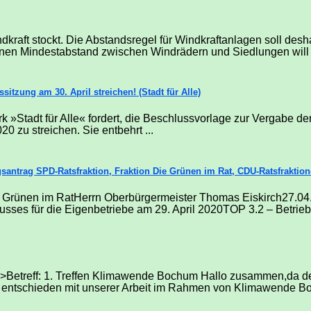
raft stockt. Die Abstandsregel für Windkraftanlagen soll desh
einen Mindestabstand zwischen Windrädern und Siedlungen will B
tzung am 30. April streichen! (Stadt für Alle)
erk »Stadt für Alle« fordert, die Beschlussvorlage zur Vergabe 
 zu streichen. Sie entbehrt ...
santrag SPD-Ratsfraktion, Fraktion Die Grünen im Rat, CDU-Ratsfraktion
ie Grünen im RatHerrn Oberbürgermeister Thomas Eiskirch27.
ses für die Eigenbetriebe am 29. April 2020TOP 3.2 – Betriebsk
etreff: 1. Treffen Klimawende Bochum Hallo zusammen,da de
ns entschieden mit unserer Arbeit im Rahmen von Klimawende Bo