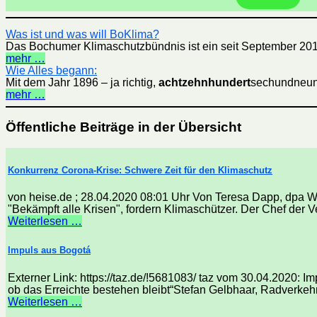
Was ist und was will BoKlima?
Das Bochumer Klimaschutzbündnis ist ein seit September 201
mehr …
Wie Alles begann:
Mit dem Jahr 1896 – ja richtig,
achtzehnhundert
sechundneunz
mehr …
Öffentliche Beiträge in der Übersicht
Konkurrenz Corona-Krise: Schwere Zeit für den Klimaschutz
von heise.de ; 28.04.2020 08:01 Uhr Von Teresa Dapp, dpa W
"Bekämpft alle Krisen", fordern Klimaschützer. Der Chef der Ve
Weiterlesen …
Impuls aus Bogotá
Externer Link: https://taz.de/!5681083/ taz vom 30.04.2020: I
ob das Erreichte bestehen bleibt“Stefan Gelbhaar, Radverkehr
Weiterlesen …